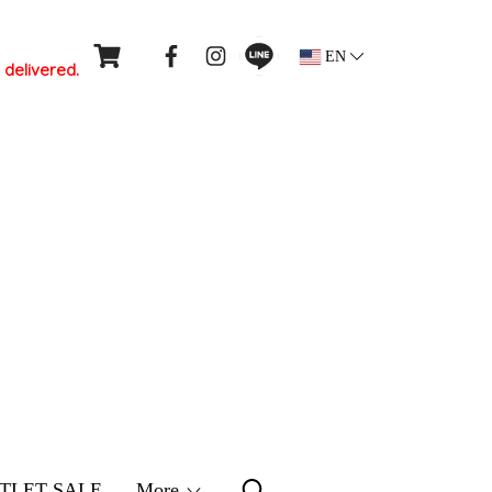
EN
 delivered.
TLET SALE
More