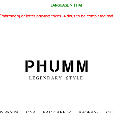
LANGUAGE > THAI
Embroidery or letter painting takes 14 days to be completed and
 & PANTS
CAP
BAG CARE
SHOES
OU