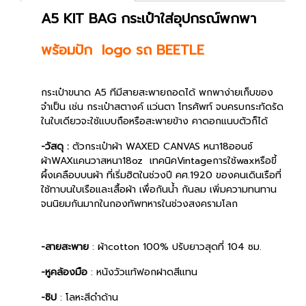
A5 KIT BAG กระเป๋าใส่อุปกรณ์พกพา
พร้อมปัก logo รถ BEETLE
กระเป๋าขนาด A5 ทีมีสายสะพายถอดได้ พกพาง่ายเก็บของ
จำเป็น เช่น กระเป๋าสตางค์ แว่นตา โทรศัพท์ จบครบกระทัดรัด
ในใบเดียวจะใช้แบบถือหรือสะพายข้าง คาดอกแนบตัวก็ได้
-วัสดุ :
ตัวกระเป๋าผ้า WAXED CANVAS หนา18ออนซ์
ผ้าWAXแคนวาสหนา18oz
เทคนิคVintageการใช้waxหรือขี้
ผึ้งเคลือบบนผ้า ที่เริ่มฮิตในช่วงปี คศ.1920 ของคนเดินเรือที่
ใช้ทาบนใบเรือและเสื้อผ้า เพื่อกันน้ำ กันลม เพิ่มความทนทาน
จนนิยมกันมากในกองทัพทหารในช่วงสงครามโลก
-สายสะพาย
: ผ้าcotton 100% ปรับยาวสุดที่ 104 ซม.
-หูคล้องมือ
: หนังวัวแท้ฟอกฝาดสีแทน
-ซิป
: โลหะสีดำด้าน