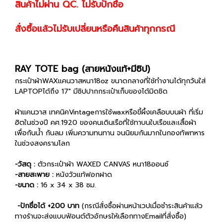
สินค้าไม่ผ่าน QC. ไม่รับปักชื่อ
สั่งซื้อแล้วไม่รับเปลี่ยนหรือคืนสินค้าทุกกรณี
RAY TOTE bag (สายหนังแท้+มีซิป)
กระเป๋าผ้าWAXแคนวาสหนา18oz ขนาดกลางที่ใช้ทำงานได้ทุกวันใส่
LAPTOPได้ถึง 17" มีซิปปากกระเป๋าเก็บของได้มิดชิด
ผ้าแคนวาส เทคนิคVintageการใช้waxหรือขี้ผึ้งเคลือบบนผ้า ที่เริ่ม
ฮิตในช่วงปี คศ.1920 ของคนเดินเรือที่ใช้ทาบนใบเรือและเสื้อผ้า
เพื่อกันน้ำ กันลม เพิ่มความทนทาน จนนิยมกันมากในกองทัพทหาร
ในช่วงสงครามโลก
-วัสดุ :
ตัวกระเป๋าผ้า WAXED CANVAS หนา18ออนซ์
-สายสะพาย :
หนังวัวแท้ฟอกฝาด
-ขนาด :
16 x 34 x 38 ซม.
-ปักชื่อได้ +200 บาท
(กรณีสั่งซื้อผ่านหน้าเวปเมื่อชำระสินค้าแล้ว
ทางร้านจะส่งแบบฟ้อนต์ตัวอักษรให้เลือกทางEmailที่สั่งซื้อ)